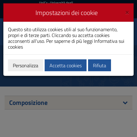
UniCa
UniCa
- Università degli
Studi di Cagliari
e
×
Impostazioni dei cookie
UniCA News
Accedi
Accedi
Ingegneria Elettrica,
Questo sito utilizza cookies utili al suo funzionamento,
Elettronica e
Toggle
propri e di terze parti. Cliccando su accetta cookies
Informatica
navigation
acconsenti all'uso. Per saperne di più leggi
Informativa sui
Laurea
cookies
Vai
al
Commissione pratiche studenti
Contenuto
Vai
Personalizza
Accetta cookies
Rifiuta
alla
navigazione
del
sito
Vai
al
Composizione
Footer