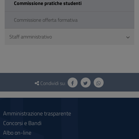
Commissione pratiche studenti
Commissione offerta formativa
Staff amministrativo
Questionario
e
Condividi su:
social
Amministrazione trasparente
Concorsi e Bandi
Albo on-line