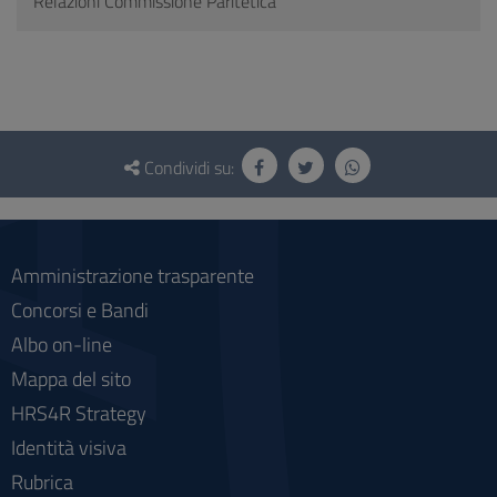
Relazioni Commissione Paritetica
Questionario
e
Condividi su:
social
Amministrazione trasparente
Concorsi e Bandi
Albo on-line
Mappa del sito
HRS4R Strategy
Identità visiva
Rubrica