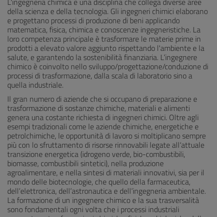
L'ingegneria chimica è una disciplina che collega diverse aree
della scienza e della tecnologia. Gli ingegneri chimici elaborano
e progettano processi di produzione di beni applicando
matematica, fisica, chimica e conoscenze ingegneristiche. La
loro competenza principale è trasformare le materie prime in
prodotti a elevato valore aggiunto rispettando l'ambiente e la
salute, e garantendo la sostenibilità finanziaria. L’ingegnere
chimico è coinvolto nello sviluppo/progettazione/conduzione di
processi di trasformazione, dalla scala di laboratorio sino a
quella industriale.
Il gran numero di aziende che si occupano di preparazione e
trasformazione di sostanze chimiche, materiali e alimenti
genera una costante richiesta di ingegneri chimici. Oltre agli
esempi tradizionali come le aziende chimiche, energetiche e
petrolchimiche, le opportunità di lavoro si moltiplicano sempre
più con lo sfruttamento di risorse rinnovabili legate all‘attuale
transizione energetica (idrogeno verde, bio-combustibili,
biomasse, combustibili sintetici), nella produzione
agroalimentare, e nella sintesi di materiali innovativi, sia per il
mondo delle biotecnologie, che quello della farmaceutica,
dell’elettronica, dell’astronautica e dell’ingegneria ambientale.
La formazione di un ingegnere chimico e la sua trasversalità
sono fondamentali ogni volta che i processi industriali