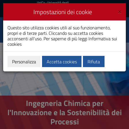
UniCa
UniCa
- Università degli
Studi di Cagliari
e
×
Impostazioni dei cookie
UniCA News
Accedi
Accedi
Ingegneria Chimica per
Questo sito utilizza cookies utili al suo funzionamento,
l'Innovazione e la
Toggle
Sostenibilità dei
propri e di terze parti. Cliccando su accetta cookies
navigation
Processi
acconsenti all'uso. Per saperne di più leggi
Informativa sui
Laurea
cookies
Vai
al
Contenuto
Vai
Personalizza
Accetta cookies
Rifiuta
alla
navigazione
del
sito
Vai
al
Footer
Ingegneria Chimica per
l'Innovazione e la Sostenibilità dei
Processi