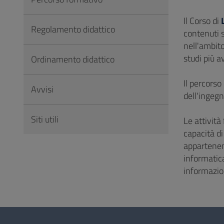
Vai
al
Il Corso di
Regolamento didattico
Footer
contenuti s
nell'ambito
studi più a
Ordinamento didattico
Il percorso
Avvisi
dell'ingegn
Siti utili
Le attività
capacità di
appartenent
informatica
informazio
Questionario