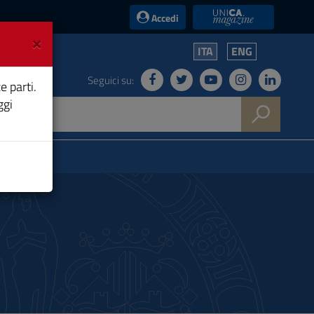
UniCA News
Accedi
×
ITA
ENG
Seguici su:
e parti.
ggi