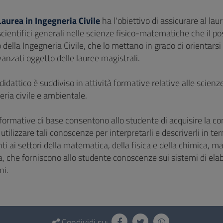
Laurea in Ingegneria Civile
ha l'obiettivo di assicurare al l
cientifici generali nelle scienze fisico-matematiche che il p
 della Ingegneria Civile, che lo mettano in grado di orientarsi
vanzati oggetto delle lauree magistrali.
 didattico è suddiviso in attività formative relative alle scienz
eria civile e ambientale.
 formative di base consentono allo studente di acquisire la c
 utilizzare tali conoscenze per interpretarli e descriverli in 
i ai settori della matematica, della fisica e della chimica, ma
, che forniscono allo studente conoscenze sui sistemi di elab
ni.
Condividi su: