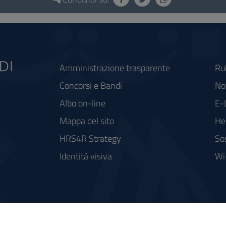
Amministrazione trasparente
Ru
Concorsi e Bandi
Not
Albo on-line
E-
Mappa del sito
He
HRS4R Strategy
So
Identità visiva
Wi