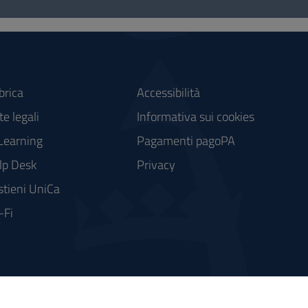
brica
Accessibilità
e legali
Informativa sui cookies
Learning
Pagamenti pagoPA
lp Desk
Privacy
stieni UniCa
-Fi