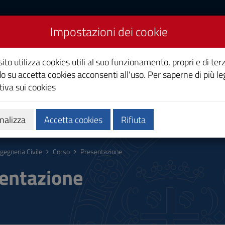
Impostazioni dei cookie
ito utilizza cookies utili al suo funzionamento, propri e di terz
o su accetta cookies acconsenti all'uso. Per saperne di più le
iva sui cookies
Calendari e orari
Qualità e miglioramento
nalizza
Accetta cookies
Rifiuta
ngegneria Civile
Corso
Presentazione
entazione