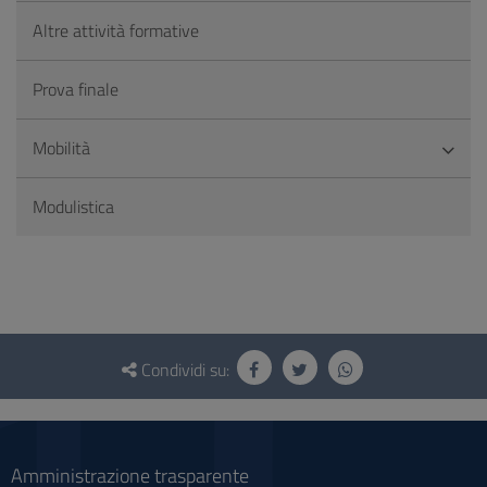
Altre attività formative
Prova finale
Mobilità
Modulistica
Questionario
e
Condividi su:
social
Amministrazione trasparente