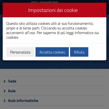
UniCa
UniCa
- Università degli
Studi di Cagliari
e
×
Impostazioni dei cookie
UniCA News
Accedi
Accedi
Scienze e Tecnologie
Questo sito utilizza cookies utili al suo funzionamento,
Toggle
Geologiche
propri e di terze parti. Cliccando su accetta cookies
navigation
Laurea Magistrale
acconsenti all'uso. Per saperne di più leggi
Informativa sui
cookies
Vai
al
Strutture e aule
Contenuto
Vai
Personalizza
Accetta cookies
Rifiuta
alla
navigazione
del
sito
Vai
al
Sede
Footer
Aule
Aule informatiche