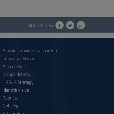
Questionario
e
Condividi su:
social
Amministrazione trasparente
Concorsi e Bandi
Albo on-line
Mappa del sito
HRS4R Strategy
Identità visiva
Rubrica
Note legali
E-Learning