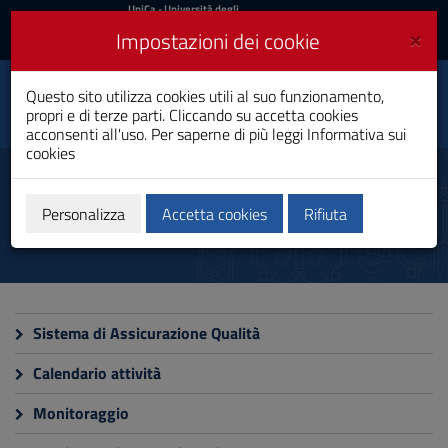
UniCa
UniCa
- Università degli
Studi di Cagliari
e
×
Impostazioni dei cookie
UniCA News
Accedi
Accedi
Tecniche di
Questo sito utilizza cookies utili al suo funzionamento,
Toggle
Neurofisiopatologia
propri e di terze parti. Cliccando su accetta cookies
navigation
Laurea
acconsenti all'uso. Per saperne di più leggi
Informativa sui
cookies
Vai
al
Qualità e miglioramento
Contenuto
Vai
Personalizza
Accetta cookies
Rifiuta
alla
navigazione
del
sito
Vai
al
Sistema di Assicurazione Qualità
Footer
Calendario attività
Monitoraggio