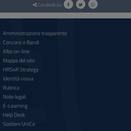
e
Condividi su:
social
Amministrazione trasparente
Concorsi e Bandi
Albo on-line
Mappa del sito
HRS4R Strategy
Identità visiva
Rubrica
Note legali
E-Learning
Help Desk
Sostieni UniCa