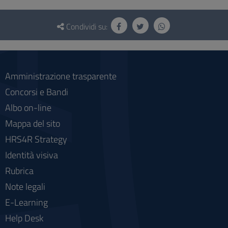
Questionario
e
Condividi su:
social
Amministrazione trasparente
Concorsi e Bandi
Albo on-line
Mappa del sito
HRS4R Strategy
Identità visiva
Rubrica
Note legali
E-Learning
Help Desk