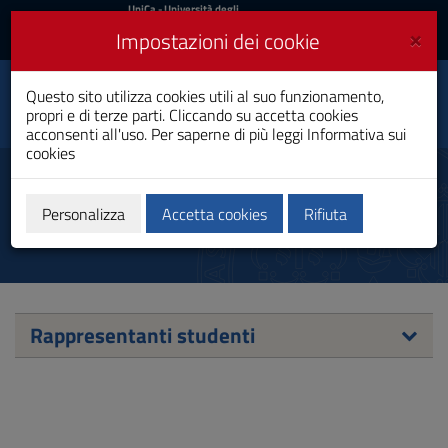
UniCa
UniCa
- Università degli
Studi di Cagliari
e
×
Impostazioni dei cookie
UniCA News
Accedi
Accedi
Scienze delle Attività
Questo sito utilizza cookies utili al suo funzionamento,
Toggle
Motorie e Sportive
propri e di terze parti. Cliccando su accetta cookies
navigation
Laurea
acconsenti all'uso. Per saperne di più leggi
Informativa sui
cookies
Vai
al
Rappresentanti studenti
Contenuto
Vai
Personalizza
Accetta cookies
Rifiuta
alla
navigazione
del
sito
Vai
al
Rappresentanti studenti
Footer