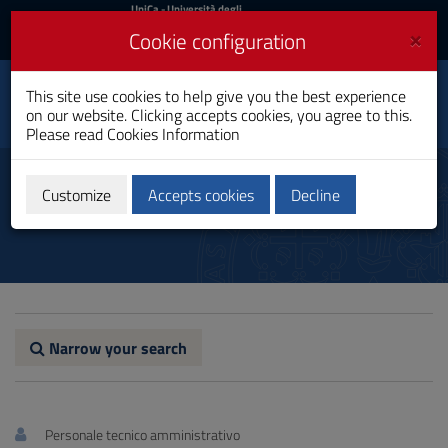
UniCa
UniCa
- Università degli
Studi di Cagliari
and
×
Cookie configuration
UniCA News
Login
Login
Faculty of Economics,
This site use cookies to help give you the best experience
Toggle
Law and Political
on our website. Clicking accepts cookies, you agree to this.
Sciences
navigation
Please read
Cookies Information
Skip
to
Administrative Staff
Content
Customize
Accepts cookies
Decline
Go
to
site
navigation
Go
to
Footer
Narrow your search
Personale tecnico amministrativo