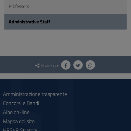
Professors
Administrative Staff
Questionnaire
and
Share on:
social
Amministrazione trasparente
Concorsi e Bandi
Albo on-line
Mappa del sito
HRS4R Strategy