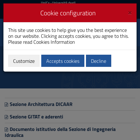
UniCa
UniCa
- Università degli
Studi di Cagliari
and
×
Cookie configuration
UniCA News
Login
Login
Department of Civil,
This site use cookies to help give you the best experience
Environmental
Toggle
on our website. Clicking accepts cookies, you agree to this.
Engineering and
navigation
Architecture
Please read
Cookies Information
Skip
to
Sections
Content
Customize
Accepts cookies
Decline
Go
to
site
navigation
Go
to
Footer
Sezione Architettura DICAAR
Sezione GITAT e aderenti
Documento istitutivo della Sezione di Ingegneria
Idraulica