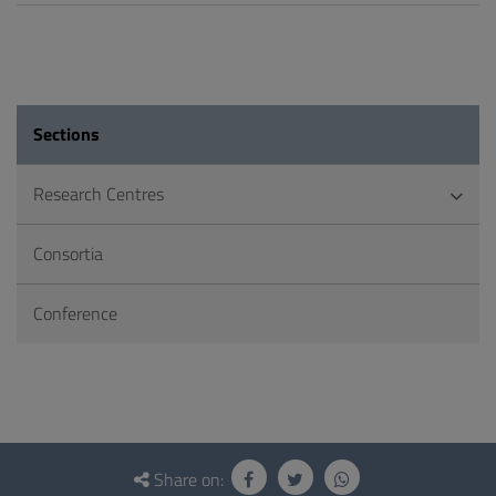
Sections
Research Centres
Consortia
Conference
Questionnaire
and
Share on: