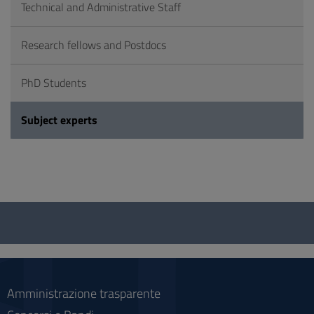
Technical and Administrative Staff
Research fellows and Postdocs
PhD Students
Subject experts
Questionnaire
and
social
Amministrazione trasparente