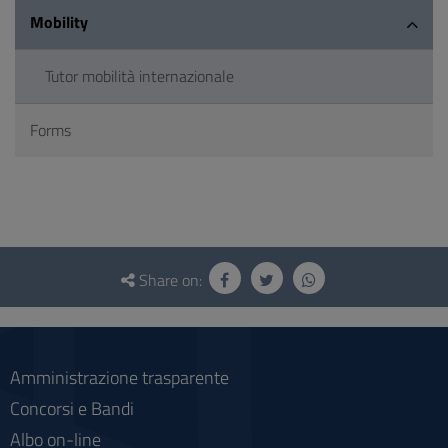
Mobility
Tutor mobilità internazionale
Forms
Questionnaire
and
Share on:
social
Amministrazione trasparente
Concorsi e Bandi
Albo on-line