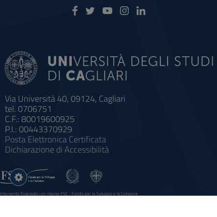
Via Università 40, 09124, Cagliari
tel. 0706751
C.F.: 80019600925
P.I.: 00443370929
Posta Elettronica Certificata
Dichiarazione di Accessibilità
Impostazioni
cookie
Intervento finanziato con risorse FSC - Fondo per lo Sviluppo e la Coesione
Sistema informatico gestionale integrato a supporto della didattica e della ricerca e potenziamento dei servizi online
agli studenti