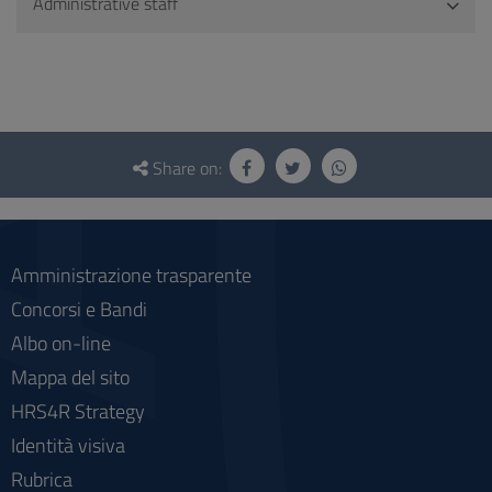
Administrative staff
Questionnaire
and
Share on:
social
Amministrazione trasparente
Concorsi e Bandi
Albo on-line
Mappa del sito
HRS4R Strategy
Identità visiva
Rubrica