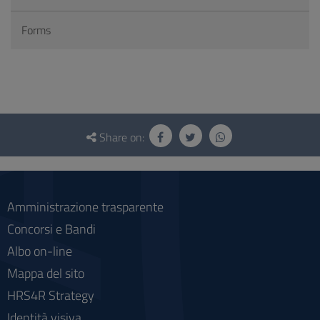
Forms
Questionnaire
and
Share on:
social
Amministrazione trasparente
Concorsi e Bandi
Albo on-line
Mappa del sito
HRS4R Strategy
Identità visiva