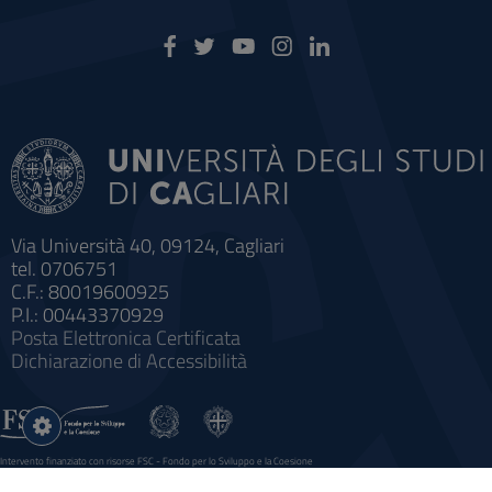
Via Università 40, 09124, Cagliari
tel. 0706751
C.F.: 80019600925
P.I.: 00443370929
Posta Elettronica Certificata
Dichiarazione di Accessibilità
Impostazioni
cookie
Intervento finanziato con risorse FSC - Fondo per lo Sviluppo e la Coesione
Sistema informatico gestionale integrato a supporto della didattica e della ricerca e potenziamento dei servizi online
agli studenti