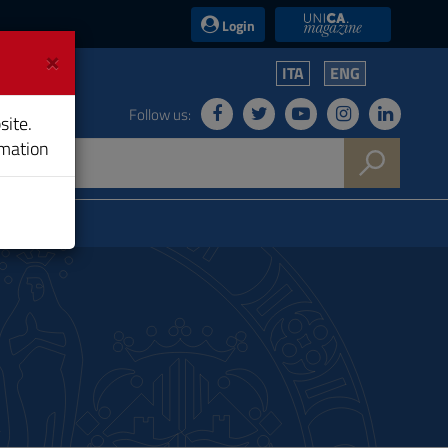
UniCA News
Login
×
ITA
ENG
Follow us:
site.
rmation