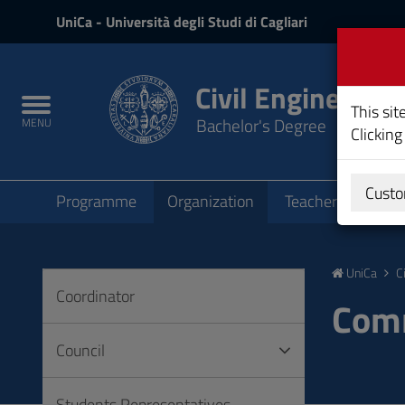
UniCa
UniCa
- Università degli Studi di Cagliari
and
Login
Civil Engineering
Toggle
This sit
Bachelor's Degree
MENU
navigation
Clicking
Submenu
Custo
Programme
Organization
Teachers
Teac
Skip
to
UniCa
C
Content
Coordinator
Go
Comm
to
site
Council
navigation
Go
Students Representatives