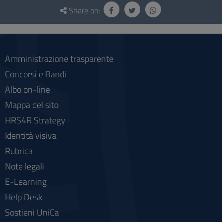
Questionnaire
and
Share on:
social
Amministrazione trasparente
Concorsi e Bandi
Albo on-line
Mappa del sito
HRS4R Strategy
Identità visiva
Rubrica
Note legali
E-Learning
Help Desk
Sostieni UniCa