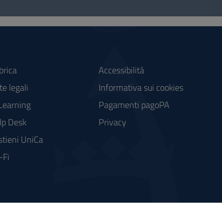
brica
Accessibilità
e legali
Informativa sui cookies
Learning
Pagamenti pagoPA
lp Desk
Privacy
stieni UniCa
-Fi