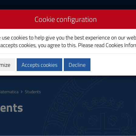
Cookie configuration
e use cookies to help give you the best experience on our web
 accepts cookies, you agree to this. Please read
Cookies Info
mize
Accepts cookies
Decline
hing
Calendars and Timetable
Quality
atematica
Students
ents