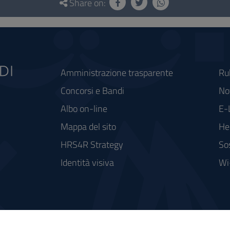
Share on:
Amministrazione trasparente
Ru
Concorsi e Bandi
Not
Albo on-line
E-
Mappa del sito
He
HRS4R Strategy
So
Identità visiva
Wi