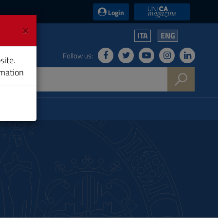
UniCA News
Login
×
ITA
ENG
Follow us:
site.
rmation