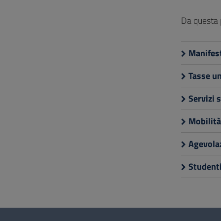
to
Footer
Da questa 
Manifest
Tasse un
Servizi 
Mobilità
Agevolaz
Studenti
Questionnaire