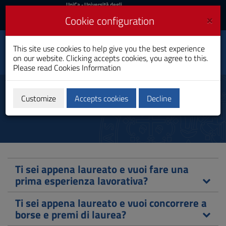
UniCa
UniCa
- Università degli
Studi di Cagliari
and
×
Cookie configuration
UniCA News
Login
Login
This site use cookies to help give you the best experience
Mathematics
Toggle
on our website. Clicking accepts cookies, you agree to this.
Bachelor's Degree
navigation
Please read
Cookies Information
Skip
to
Graduated
Content
Customize
Accepts cookies
Decline
Go
to
site
navigation
Go
to
Footer
Ti sei appena laureato e vuoi fare una
prima esperienza lavorativa?
Ti sei appena laureato e vuoi concorrere a
borse e premi di laurea?