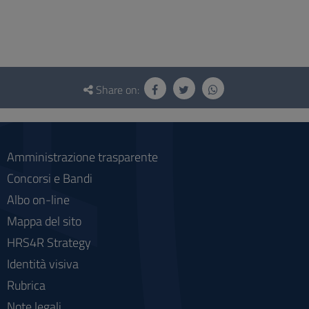
Questionnaire
and
Share on:
social
Amministrazione trasparente
Concorsi e Bandi
Albo on-line
Mappa del sito
HRS4R Strategy
Identità visiva
Rubrica
Note legali