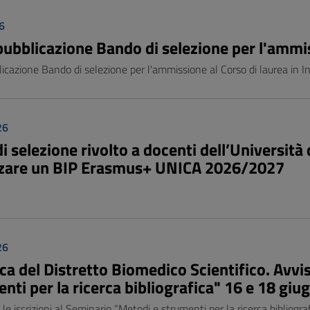
6
pubblicazione Bando di selezione per l'ammis
icazione Bando di selezione per l'ammissione al Corso di laurea in I
26
i selezione rivolto a docenti dell’Università 
zare un BIP Erasmus+ UNICA 2026/2027
26
eca del Distretto Biomedico Scientifico. Avvi
nti per la ricerca bibliografica" 16 e 18 gi
le iscrizioni al Seminario “Metodi e strumenti per la ricerca bibliogr