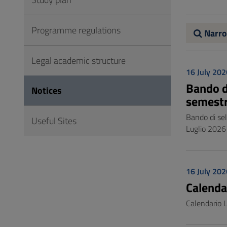
to
Footer
Programme regulations
Narro
Legal academic structure
16 July 202
Bando di
Notices
semestr
Bando di sel
Useful Sites
Luglio 2026
16 July 202
Calenda
Calendario L