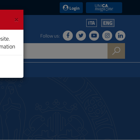
UniCA News
Login
×
ITA
ENG
Follow us:
site.
rmation