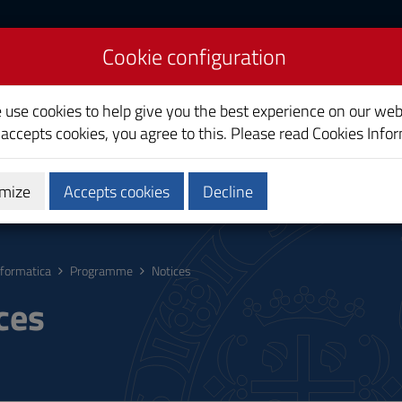
Cookie configuration
e
e use cookies to help give you the best experience on our web
 accepts cookies, you agree to this. Please read
Cookies Info
mize
Accepts cookies
Decline
hing
Calendars and Timetable
Quality
nformatica
Programme
Notices
ces