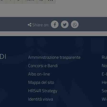
Share on:
Amministrazione trasparente
Ru
Concorsi e Bandi
Not
Albo on-line
E-
Mappa del sito
He
HRS4R Strategy
So
Identità visiva
Wi