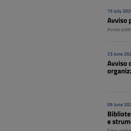
15 July 202
Avviso 
Avviso pubbl
23 June 20
Avviso d
organiz
.
09 June 20
Bibliot
e strume
Sono aperte 