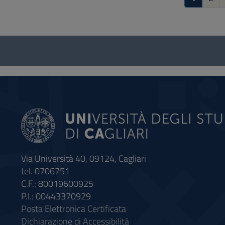
Questionnaire
and
social
Via Università 40, 09124, Cagliari
tel. 0706751
C.F.: 80019600925
P.I.: 00443370929
Posta Elettronica Certificata
Dichiarazione di Accessibilità