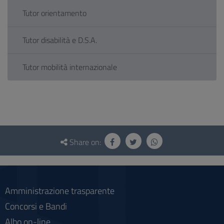
Tutor orientamento
Tutor disabilità e D.S.A.
Tutor mobilità internazionale
Questionnaire
and
Share on:
social
Amministrazione trasparente
Concorsi e Bandi
Albo on-line