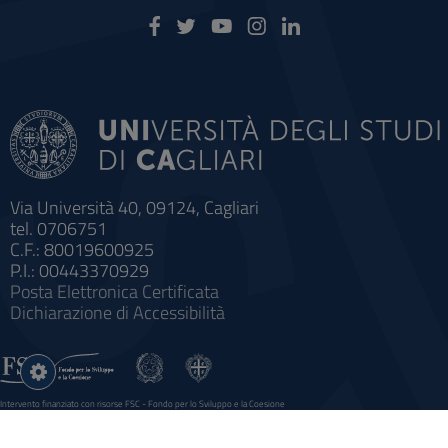
Via Università 40, 09124, Cagliari
tel. 0706751
C.F.: 80019600925
P.I.: 00443370929
Posta Elettronica Certificata
Dichiarazione di Accessibilità
Impostazioni
cookie
Intervento finanziato con risorse FSC - Fondo per lo Sviluppo e la Coesione
Sistema informatico gestionale integrato a supporto della didattica e della ricerca e potenziamento dei servizi online
agli studenti