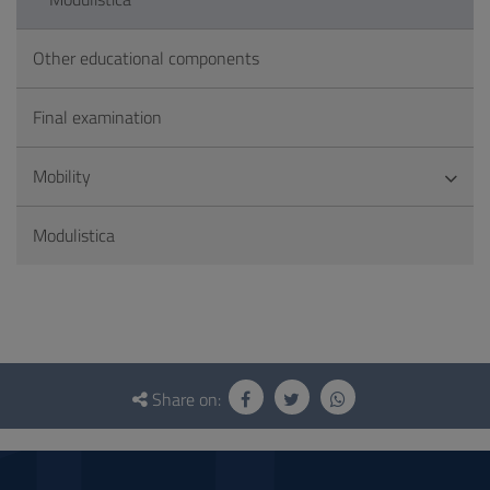
Other educational components
Final examination
Mobility
Modulistica
Questionnaire
and
Share on:
social