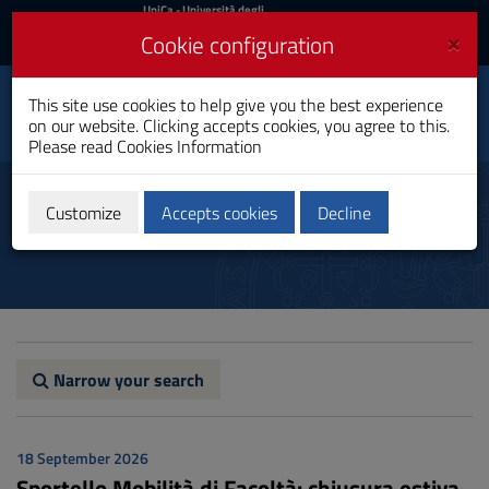
UniCa
UniCa
- Università degli
Studi di Cagliari
and
×
Cookie configuration
UniCA News
Login
Login
This site use cookies to help give you the best experience
Nursing – Cagliari
Toggle
on our website. Clicking accepts cookies, you agree to this.
Bachelor's Degree
navigation
Please read
Cookies Information
Skip
to
Notices
Content
Customize
Accepts cookies
Decline
Go
to
site
navigation
Go
to
Footer
Narrow your search
18 September 2026
Sportello Mobilità di Facoltà: chiusura estiva