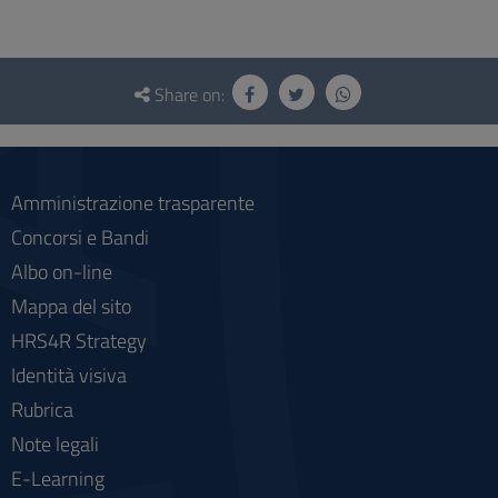
Questionnaire
and
Share on:
social
Amministrazione trasparente
Concorsi e Bandi
Albo on-line
Mappa del sito
HRS4R Strategy
Identità visiva
Rubrica
Note legali
E-Learning