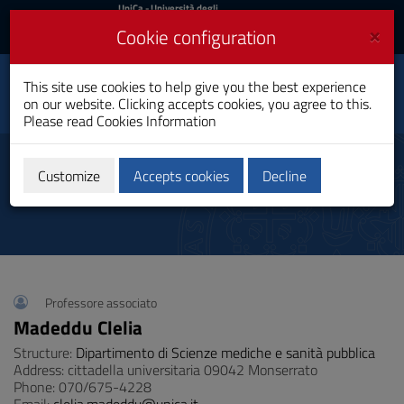
UniCa
UniCa
- Università degli
Studi di Cagliari
and
×
Cookie configuration
UniCA News
Login
Login
This site use cookies to help give you the best experience
Nursing – Cagliari
Toggle
on our website. Clicking accepts cookies, you agree to this.
Bachelor's Degree
navigation
Please read
Cookies Information
Skip
to
Coordinator
Content
Customize
Accepts cookies
Decline
Go
to
site
navigation
Go
to
Footer
Professore associato
Madeddu Clelia
Structure:
Dipartimento di Scienze mediche e sanità pubblica
Address: cittadella universitaria 09042 Monserrato
Phone: 070/675-4228