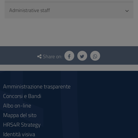
Administrative staff
Questionnaire
and
Share on:
social
Amministrazione trasparente
Concorsi e Bandi
Albo on-line
Mappa del sito
HRS4R Strategy
Identità visiva