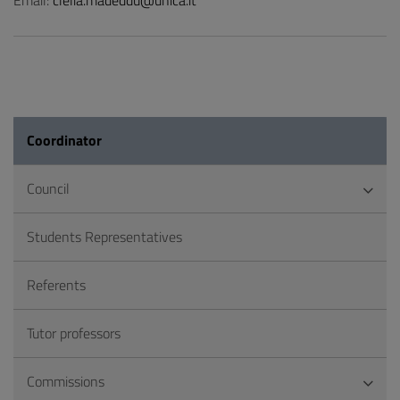
Email:
clelia.madeddu@unica.it
Coordinator
Council
Students Representatives
Referents
Tutor professors
Commissions