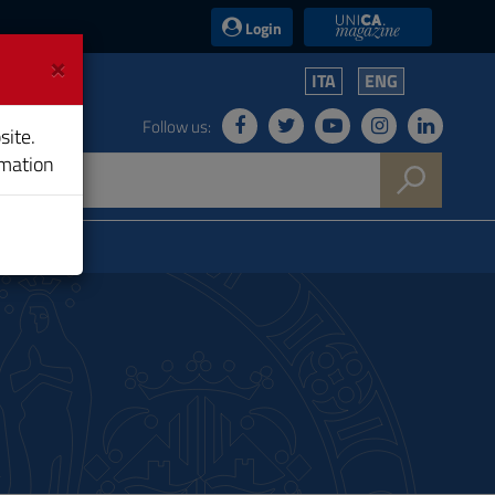
UniCA News
Login
×
ITA
ENG
Follow us:
site.
rmation