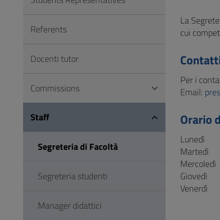
to
Footer
La Segreter
Referents
cui compete
Contatt
Docenti tutor
Per i conta
Commissions
Email:
pre
Staff
Orario 
Lunedì
Segreteria di Facoltà
Martedì
Mercoledì
Segreteria studenti
Giovedì
Venerdì
Manager didattici