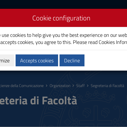
Cookie configuration
Science
e use cookies to help give you the best experience on our web
 accepts cookies, you agree to this. Please read
Cookies Info
mize
Accepts cookies
Decline
hing
Calendars and Timetable
Quality
cienze della Comunicazione
Organization
Staff
Segreteria di Facoltà
eteria di Facoltà