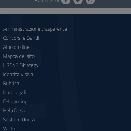
and
Share on:
social
Amministrazione trasparente
Concorsi e Bandi
Albo on-line
Mappa del sito
HRS4R Strategy
Identità visiva
Rubrica
Note legali
E-Learning
Help Desk
Sostieni UniCa
Wi-Fi