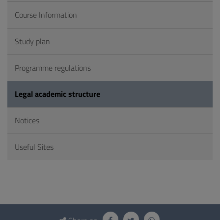
Course Information
Study plan
Programme regulations
Legal academic structure
Notices
Useful Sites
Questionnaire