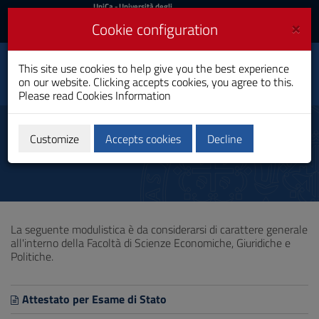
UniCa
UniCa
- Università degli
Studi di Cagliari
and
×
Cookie configuration
UniCA News
Login
Login
Public Administrations
This site use cookies to help give you the best experience
Toggle
Sciences
on our website. Clicking accepts cookies, you agree to this.
navigation
Master's Degree
Please read
Cookies Information
Skip
to
Forms
Content
Customize
Accepts cookies
Decline
Go
to
site
navigation
Go
to
La seguente modulistica è da considerarsi di carattere generale
Footer
all'interno della Facoltà di Scienze Economiche, Giuridiche e
Politiche.
Attestato per Esame di Stato