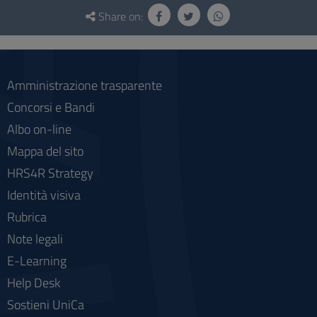
Questionnaire
and
Share on:
social
Amministrazione trasparente
Concorsi e Bandi
Albo on-line
Mappa del sito
HRS4R Strategy
Identità visiva
Rubrica
Note legali
E-Learning
Help Desk
Sostieni UniCa