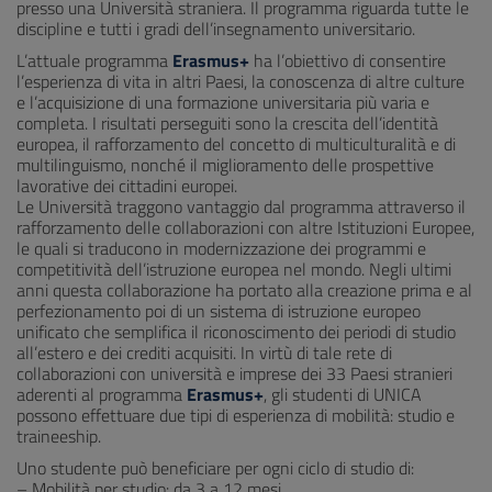
presso una Università straniera. Il programma riguarda tutte le
discipline e tutti i gradi dell’insegnamento universitario.
L’attuale programma
Erasmus+
ha l’obiettivo di consentire
l’esperienza di vita in altri Paesi, la conoscenza di altre culture
e l’acquisizione di una formazione universitaria più varia e
completa. I risultati perseguiti sono la crescita dell’identità
europea, il rafforzamento del concetto di multiculturalità e di
multilinguismo, nonché il miglioramento delle prospettive
lavorative dei cittadini europei.
Le Università traggono vantaggio dal programma attraverso il
rafforzamento delle collaborazioni con altre Istituzioni Europee,
le quali si traducono in modernizzazione dei programmi e
competitività dell’istruzione europea nel mondo. Negli ultimi
anni questa collaborazione ha portato alla creazione prima e al
perfezionamento poi di un sistema di istruzione europeo
unificato che semplifica il riconoscimento dei periodi di studio
all’estero e dei crediti acquisiti. In virtù di tale rete di
collaborazioni con università e imprese dei 33 Paesi stranieri
aderenti al programma
Erasmus+
, gli studenti di UNICA
possono effettuare due tipi di esperienza di mobilità: studio e
traineeship.
Uno studente può beneficiare per ogni ciclo di studio di:
– Mobilità per studio: da 3 a 12 mesi