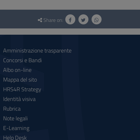
Questionnaire
and
Share on:
social
Amministrazione trasparente
Concorsi e Bandi
Albo on-line
Mappa del sito
HRS4R Strategy
Identità visiva
Rubrica
Note legali
E-Learning
Help Desk