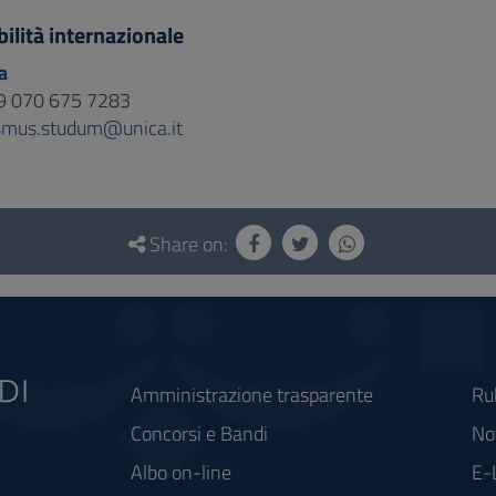
ilità internazionale
a
9 070 675 7283
smus.studum@unica.it
Share on:
Amministrazione trasparente
Ru
Concorsi e Bandi
Not
Albo on-line
E-