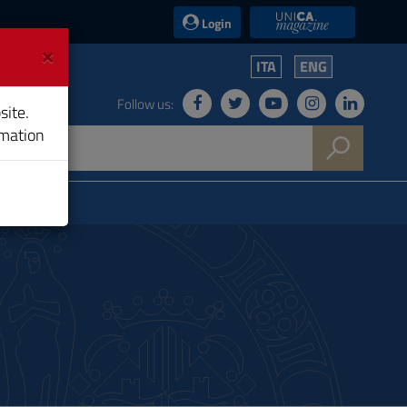
UniCA News
Login
×
ITA
ENG
Follow us:
site.
rmation