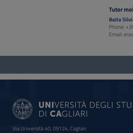
Tutor mob
Baita Silvi
Phone: +3
Email:
era
Questionnaire
and
social
Via Università 40, 09124, Cagliari