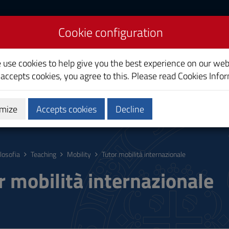
Cookie configuration
e use cookies to help give you the best experience on our web
 accepts cookies, you agree to this. Please read
Cookies Info
mize
Accepts cookies
Decline
hing
Calendars and Timetable
Quality
ilosofia
Teaching
Mobility
Tutor mobilità internazionale
r mobilità internazionale