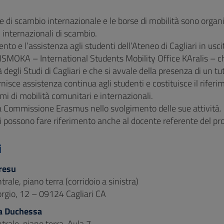
ve di scambio internazionale e le borse di mobilità sono organ
internazionali di scambio.
nto e l’assistenza agli studenti dell’Ateneo di Cagliari in usci
o ISMOKA – International Students Mobility Office KAralis – c
à degli Studi di Cagliari e che si avvale della presenza di un tu
rnisce assistenza continua agli studenti e costituisce il riferi
i di mobilità comunitari e internazionali.
a Commissione Erasmus nello svolgimento delle sue attività.
i possono fare riferimento anche al docente referente del prop
i
resu
ntrale, piano terra (corridoio a sinistra)
orgio, 12 – 09124 Cagliari CA
a Duchessa
ntrale, piano terra, Aula 7