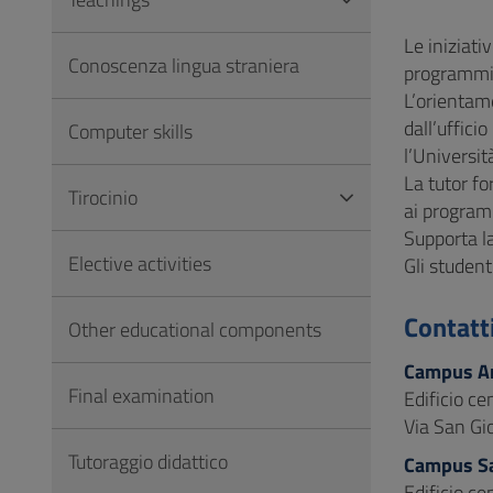
to
Footer
Le iniziati
Conoscenza lingua straniera
programmi 
L’orientame
dall’uffici
Computer skills
l’Universit
La tutor fo
Tirocinio
ai programm
Supporta l
Elective activities
Gli student
Contatt
Other educational components
Campus A
Final examination
Edificio ce
Via San Gi
Tutoraggio didattico
Campus S
Edificio ce