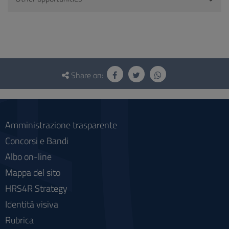
Questionnaire
and
Share on:
social
Amministrazione trasparente
Concorsi e Bandi
Albo on-line
Mappa del sito
HRS4R Strategy
Identità visiva
Rubrica