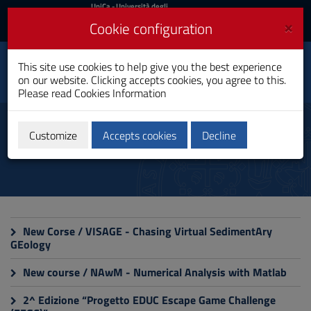
UniCa
UniCa
- Università degli
Studi di Cagliari
and
×
Cookie configuration
UniCA News
Login
Login
This site use cookies to help give you the best experience
Toggle
EDUC
on our website. Clicking accepts cookies, you agree to this.
navigation
Please read
Cookies Information
Skip
to
2022
Content
Customize
Accepts cookies
Decline
Go
to
site
navigation
Go
to
Footer
New Corse / VISAGE - Chasing Virtual SedimentAry
GEology
New course / NAwM - Numerical Analysis with Matlab
2^ Edizione “Progetto EDUC Escape Game Challenge