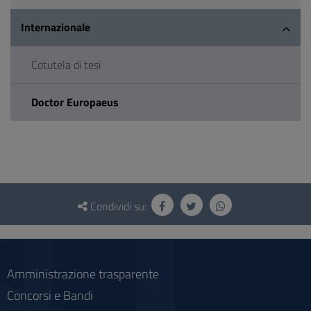
Internazionale
Cotutela di tesi
Doctor Europaeus
Questionario
e
Condividi su:
social
Amministrazione trasparente
Concorsi e Bandi