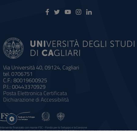
Via Università 40, 09124, Cagliari
tel. 0706751
C.F.: 80019600925
P.I.: 00443370929
Posta Elettronica Certificata
Dichiarazione di Accessibilità
Impostazioni
cookie
Intervento finanziato con risorse FSC - Fondo per lo Sviluppo e la Coesione
Sistema informatico gestionale integrato a supporto della didattica e della ricerca e potenziamento dei servizi online
agli studenti