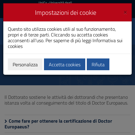
UniCa
UniCa
- Università degli
Studi di Cagliari
e
×
Impostazioni dei cookie
UniCA News
Accedi
Accedi
Questo sito utilizza cookies utili al suo funzionamento,
Scienze Giuridiche
Toggle
propri e di terze parti. Cliccando su accetta cookies
Dottorato di Ricerca
navigation
acconsenti all'uso. Per saperne di più leggi
Informativa sui
cookies
Vai
al
Doctor Europaeus
Contenuto
Vai
Personalizza
Accetta cookies
Rifiuta
alla
navigazione
del
sito
Vai
Il Dottorato sostiene le attività dei dottorandi che presentano
al
istanza volta al conseguimento del titolo di Doctor Europaeus.
Footer
Come fare per ottenere la certificazione di Doctor
Europaeus?