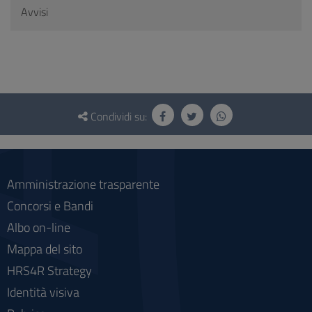
Avvisi
Questionario
e
Condividi su:
social
Amministrazione trasparente
Concorsi e Bandi
Albo on-line
Mappa del sito
HRS4R Strategy
Identità visiva