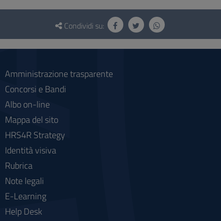
Questionario
e
Condividi su:
social
Amministrazione trasparente
Concorsi e Bandi
Albo on-line
Mappa del sito
HRS4R Strategy
Identità visiva
Rubrica
Note legali
E-Learning
Help Desk