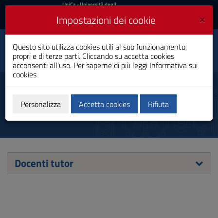
UniCa
UniCa
- Università degli
Studi di Cagliari
e
×
Impostazioni dei cookie
UniCA News
Accedi
Accedi
Questo sito utilizza cookies utili al suo funzionamento,
Ingegneria Civile
Toggle
propri e di terze parti. Cliccando su accetta cookies
Laurea Magistrale
navigation
acconsenti all'uso. Per saperne di più leggi
Informativa sui
cookies
Vai
al
Docenti tutor
Contenuto
Vai
Personalizza
Accetta cookies
Rifiuta
alla
navigazione
del
sito
Vai
al
Docenti tutor
Footer