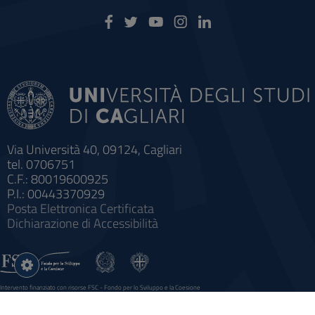
Via Università 40, 09124, Cagliari
tel. 0706751
C.F.: 80019600925
P.I.: 00443370929
Posta Elettronica Certificata
Dichiarazione di Accessibilità
Impostazioni
cookie
Intervento finanziato con risorse FSC - Fondo per lo Sviluppo e la Coesione
Sistema informatico gestionale integrato a supporto della didattica e della ricerca e potenziamento dei servizi online
agli studenti