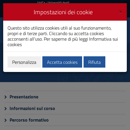
UniCa
UniCa
- Università degli
Studi di Cagliari
e
×
Impostazioni dei cookie
UniCA News
Accedi
Accedi
Questo sito utilizza cookies utili al suo funzionamento,
Ingegneria Civile
Toggle
propri e di terze parti. Cliccando su accetta cookies
Laurea Magistrale
navigation
acconsenti all'uso. Per saperne di più leggi
Informativa sui
cookies
Vai
al
Corso
Contenuto
Vai
Personalizza
Accetta cookies
Rifiuta
alla
navigazione
del
sito
Vai
al
Presentazione
Footer
Informazioni sul corso
Percorso formativo