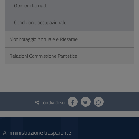
Opinioni laureati
Condizione occupazionale
Monitoraggio Annuale e Riesame
Relazioni Commissione Paritetica
Questionario
e
Condividi su:
social
Amministrazione trasparente