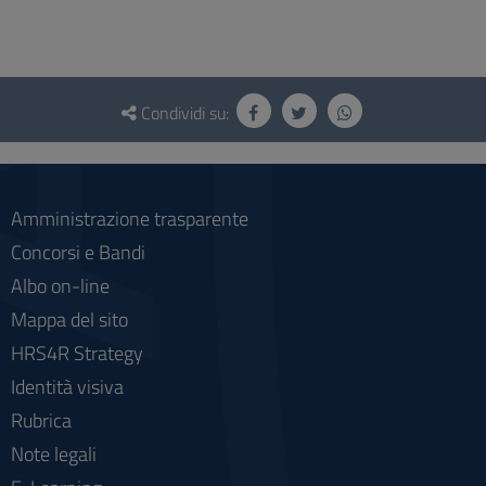
Questionario
e
Condividi su:
social
Amministrazione trasparente
Concorsi e Bandi
Albo on-line
Mappa del sito
HRS4R Strategy
Identità visiva
Rubrica
Note legali