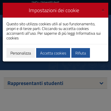
UniCa
UniCa
- Università degli
Studi di Cagliari
e
×
Impostazioni dei cookie
UniCA News
Accedi
Accedi
Scienze Infermieristiche
Questo sito utilizza cookies utili al suo funzionamento,
Toggle
e Ostetriche
propri e di terze parti. Cliccando su accetta cookies
navigation
Laurea Magistrale
acconsenti all'uso. Per saperne di più leggi
Informativa sui
cookies
Vai
al
Rappresentanti studenti
Contenuto
Vai
Personalizza
Accetta cookies
Rifiuta
alla
navigazione
del
sito
Vai
al
Rappresentanti studenti
Footer