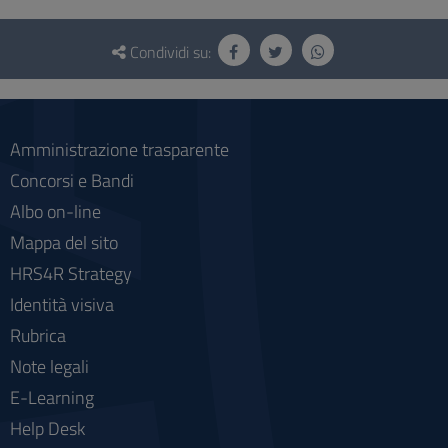
Questionario
e
Condividi su:
social
Amministrazione trasparente
Concorsi e Bandi
Albo on-line
Mappa del sito
HRS4R Strategy
Identità visiva
Rubrica
Note legali
E-Learning
Help Desk