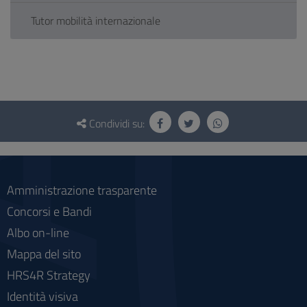
Tutor mobilità internazionale
Questionario
e
Condividi su:
social
Amministrazione trasparente
Concorsi e Bandi
Albo on-line
Mappa del sito
HRS4R Strategy
Identità visiva