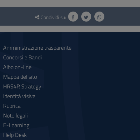
Questionario
e
Condividi su:
social
Amministrazione trasparente
Concorsi e Bandi
Albo on-line
Mappa del sito
HRS4R Strategy
Identità visiva
Rubrica
Note legali
E-Learning
Help Desk