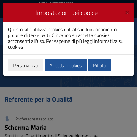
UniCa
UniCa
- Università degli
Studi di Cagliari
e
×
Impostazioni dei cookie
UniCA News
Accedi
Accedi
Questo sito utilizza cookies utili al suo funzionamento,
Infermieristica – Cagliari
Toggle
propri e di terze parti. Cliccando su accetta cookies
Laurea
navigation
acconsenti all'uso. Per saperne di più leggi
Informativa sui
cookies
Vai
al
Referenti
Contenuto
Vai
Personalizza
Accetta cookies
Rifiuta
alla
navigazione
del
sito
Vai
Referente per la Qualità
al
Footer
Professore associato
Scherma Maria
Struttura:
Dipartimento di Scienze biomediche