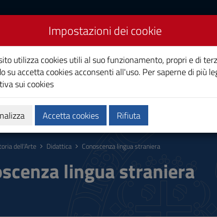
Impostazioni dei cookie
ito utilizza cookies utili al suo funzionamento, propri e di terz
o su accetta cookies acconsenti all'uso. Per saperne di più le
iva sui cookies
Calendari e orari
Qualità e miglioramento
nalizza
Accetta cookies
Rifiuta
toria dell'Arte
Didattica
Conoscenza lingua straniera
scenza lingua straniera