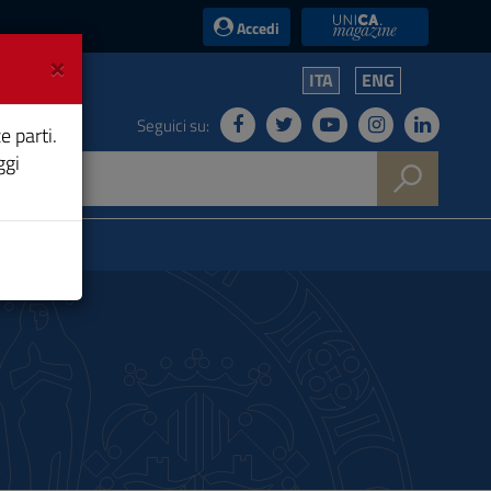
UniCA News
Accedi
×
ITA
ENG
Seguici su:
e parti.
ggi