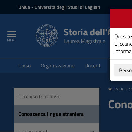
UniCa
UniCa
- Università degli Studi di Cagliari
e
Accedi
Storia dell'Arte
Toggle
Questo s
Laurea Magistrale
MENU
navigation
Cliccand
Informat
Submenu
Corso
Organizzazione
Docenti
Didattica
Perso
Vai
al
UniCa
S
Contenuto
Percorso formativo
Vai
Cono
alla
navigazione
Conoscenza lingua straniera
del
sito
Insegnamenti