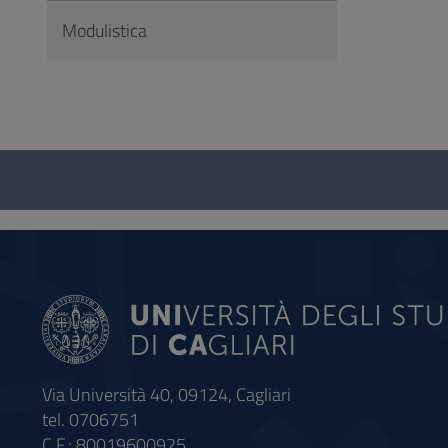
Modulistica
Questionario
e
social
Via Università 40, 09124, Cagliari
tel. 0706751
C.F.: 80019600925