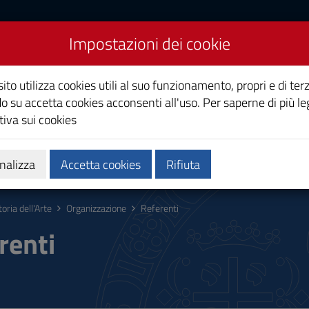
Impostazioni dei cookie
ito utilizza cookies utili al suo funzionamento, propri e di terz
o su accetta cookies acconsenti all'uso. Per saperne di più le
iva sui cookies
Calendari e orari
Qualità e miglioramento
nalizza
Accetta cookies
Rifiuta
toria dell'Arte
Organizzazione
Referenti
renti