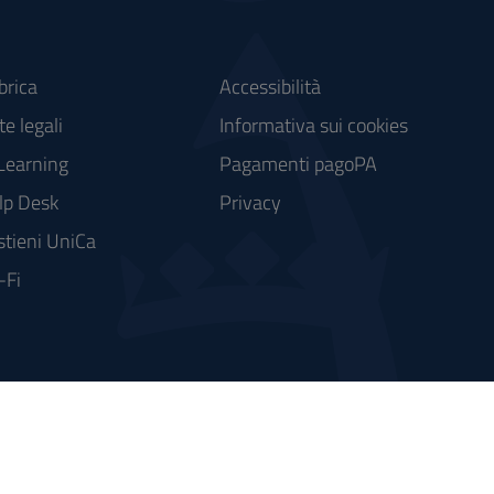
brica
Accessibilità
e legali
Informativa sui cookies
Learning
Pagamenti pagoPA
lp Desk
Privacy
stieni UniCa
-Fi