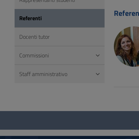
Vai
al
Referen
Referenti
Footer
Docenti tutor
Commissioni
Staff amministrativo
Questionario
e
social