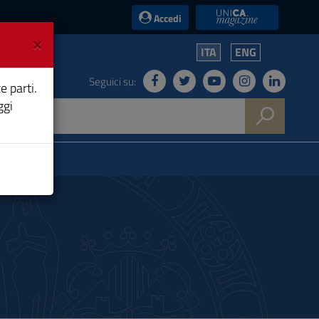
UniCA News
Accedi
×
ITA
ENG
Seguici su:
e parti.
ggi