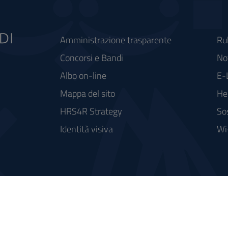
Amministrazione trasparente
Ru
Concorsi e Bandi
Not
Albo on-line
E-
Mappa del sito
He
HRS4R Strategy
So
Identità visiva
Wi
rse FSC - Fondo per lo Sviluppo e la Coesione