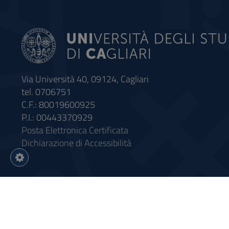
Via Università 40, 09124, Cagliari
tel. 0706751
C.F.: 80019600925
P.I.: 00443370929
Posta Elettronica Certificata
Dichiarazione di Accessibilità
Impostazioni
cookie
Intervento finanziato con riso