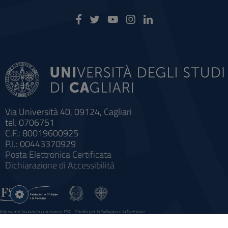
Via Università 40, 09124, Cagliari
tel. 0706751
C.F.: 80019600925
P.I.: 00443370929
Posta Elettronica Certificata
Dichiarazione di Accessibilità
Impostazioni
cookie
Intervento finanziato con risorse FSC - Fondo per lo Sviluppo e la Coesione
Sistema informatico gestionale integrato a supporto della didattica e della ricerca e potenziamento dei servizi online
agli studenti