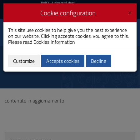
UniCa
UniCa
- Università degli
Studi di Cagliari
and
×
Cookie configuration
UniCA News
Login
Login
Capacities Building for
This site use cookies to help give you the best experience
Toggle
Global Health
on our website. Clicking accepts cookies, you agree to this.
navigation
PhD Programme
Please read
Cookies Information
Skip
to
Final test
Content
Customize
Accepts cookies
Decline
Go
to
site
navigation
Go
to
contenuto in aggiornamento
Footer