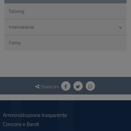
Tutoring
International
Forms
Questionnaire
and
Share on:
social
Amministrazione trasparente
Concorsi e Bandi