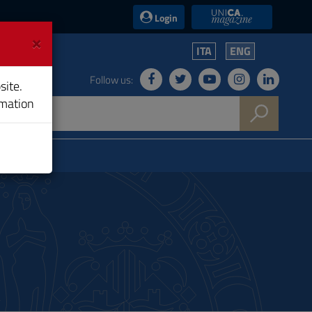
UniCA News
Login
×
ITA
ENG
Follow us:
site.
rmation