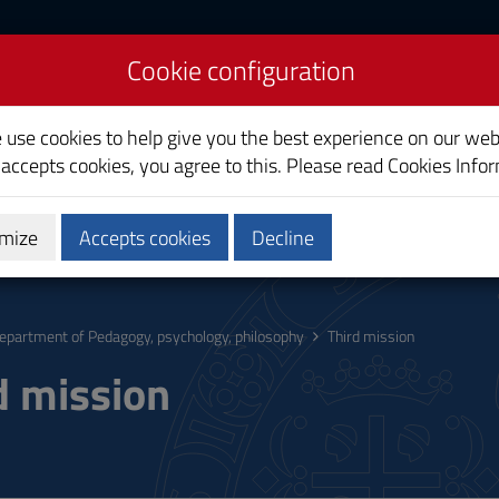
Cookie configuration
edagogy, Psychology,
e use cookies to help give you the best experience on our web
 accepts cookies, you agree to this. Please read
Cookies Info
mize
Accepts cookies
Decline
mission
Staff
epartment of Pedagogy, psychology, philosophy
Third mission
d mission