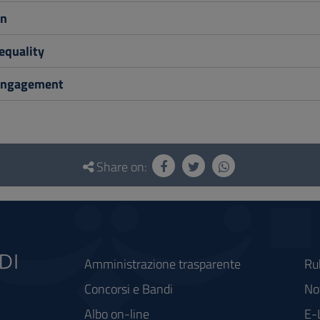
on
equality
engagement
Share on:
Amministrazione trasparente
Ru
Concorsi e Bandi
Not
Albo on-line
E-