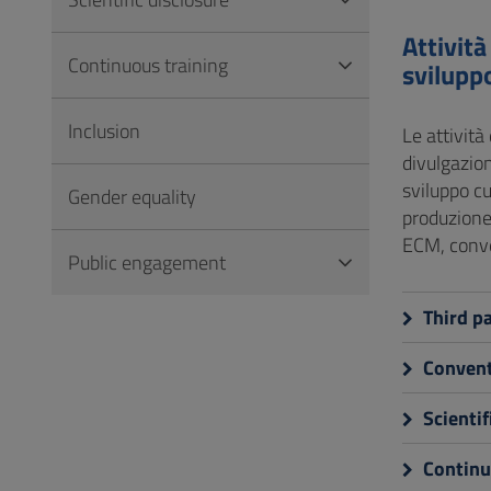
to
Footer
Attività
Continuous training
sviluppo
Inclusion
Le attività
divulgazion
sviluppo cu
Gender equality
produzione 
ECM, conven
Public engagement
Third pa
Convent
Scientif
Continu