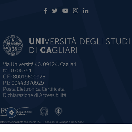
Via Università 40, 09124, Cagliari
tel. 0706751
C.F.: 80019600925
P.I.: 00443370929
Posta Elettronica Certificata
Dichiarazione di Accessibilità
Impostazioni
cookie
Intervento finanziato con risorse FSC - Fondo per lo Sviluppo e la Coesione
Sistema informatico gestionale integrato a supporto della didattica e della ricerca e potenziamento dei servizi online
agli studenti