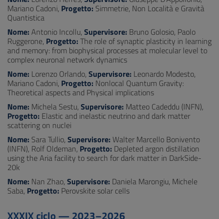
Mariano Cadoni,
Progetto:
Simmetrie, Non Località e Gravità
Quantistica
Nome:
Antonio Incollu,
Supervisore:
Bruno Golosio, Paolo
Ruggerone,
Progetto:
The role of synaptic plasticity in learning
and memory: from biophysical processes at molecular level to
complex neuronal network dynamics
Nome:
Lorenzo Orlando,
Supervisore:
Leonardo Modesto,
Mariano Cadoni,
Progetto:
Nonlocal Quantum Gravity:
Theoretical aspects and Physical implications
Nome:
Michela Sestu,
Supervisore:
Matteo Cadeddu (INFN),
Progetto:
Elastic and inelastic neutrino and dark matter
scattering on nuclei
Nome:
Sara Tullio,
Supervisore:
Walter Marcello Bonivento
(INFN), Rolf Oldeman,
Progetto:
Depleted argon distillation
using the Aria facility to search for dark matter in DarkSide-
20k
Nome:
Nan Zhao,
Supervisore:
Daniela Marongiu, Michele
Saba,
Progetto:
Perovskite solar cells
XXXIX ciclo — 2023–2026