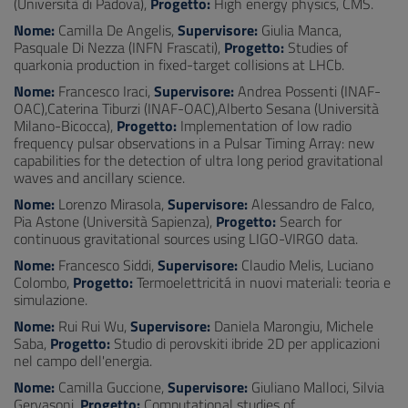
(Università di Padova),
Progetto:
High energy physics, CMS.
Nome:
Camilla De Angelis,
Supervisore:
Giulia Manca,
Pasquale Di Nezza (INFN Frascati),
Progetto:
Studies of
quarkonia production in fixed-target collisions at LHCb.
Nome:
Francesco Iraci,
Supervisore:
Andrea Possenti (INAF-
OAC),Caterina Tiburzi (INAF-OAC),Alberto Sesana (Università
Milano-Bicocca),
Progetto:
Implementation of low radio
frequency pulsar observations in a Pulsar Timing Array: new
capabilities for the detection of ultra long period gravitational
waves and ancillary science.
Nome:
Lorenzo Mirasola,
Supervisore:
Alessandro de Falco,
Pia Astone (Università Sapienza),
Progetto:
Search for
continuous gravitational sources using LIGO-VIRGO data.
Nome:
Francesco Siddi,
Supervisore:
Claudio Melis, Luciano
Colombo,
Progetto:
Termoelettricitá in nuovi materiali: teoria e
simulazione.
Nome:
Rui Rui Wu,
Supervisore:
Daniela Marongiu, Michele
Saba,
Progetto:
Studio di perovskiti ibride 2D per applicazioni
nel campo dell'energia.
Nome:
Camilla Guccione,
Supervisore:
Giuliano Malloci, Silvia
Gervasoni,
Progetto:
Computational studies of