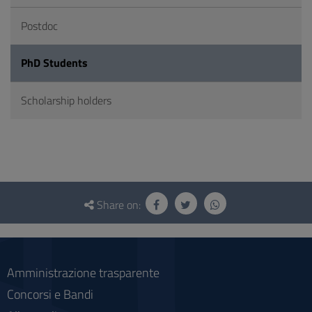
Postdoc
PhD Students
Scholarship holders
Questionnaire
and
Share on:
social
Amministrazione trasparente
Concorsi e Bandi