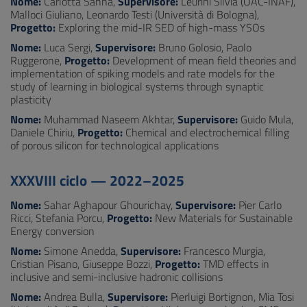
Nome:
Carlotta Sanna,
Supervisore:
Leurini Silvia (OAC-INAF),
Malloci Giuliano, Leonardo Testi (Università di Bologna),
Progetto:
Exploring the mid-IR SED of high-mass YSOs
Nome:
Luca Sergi,
Supervisore:
Bruno Golosio, Paolo
Ruggerone,
Progetto:
Development of mean field theories and
implementation of spiking models and rate models for the
study of learning in biological systems through synaptic
plasticity
Nome:
Muhammad Naseem Akhtar,
Supervisore:
Guido Mula,
Daniele Chiriu,
Progetto:
Chemical and electrochemical filling
of porous silicon for technological applications
XXXVIII ciclo — 2022–2025
Nome:
Sahar Aghapour Ghourichay,
Supervisore:
Pier Carlo
Ricci, Stefania Porcu,
Progetto:
New Materials for Sustainable
Energy conversion
Nome:
Simone Anedda,
Supervisore:
Francesco Murgia,
Cristian Pisano, Giuseppe Bozzi,
Progetto:
TMD effects in
inclusive and semi-inclusive hadronic collisions
Nome:
Andrea Bulla,
Supervisore:
Pierluigi Bortignon, Mia Tosi