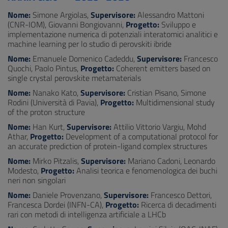
Nome:
Simone Argiolas,
Supervisore:
Alessandro Mattoni
(CNR-IOM), Giovanni Bongiovanni,
Progetto:
Sviluppo e
implementazione numerica di potenziali interatomici analitici e
machine learning per lo studio di perovskiti ibride
Nome:
Emanuele Domenico Cadeddu,
Supervisore:
Francesco
Quochi, Paolo Pintus,
Progetto:
Coherent emitters based on
single crystal perovskite metamaterials
Nome:
Nanako Kato,
Supervisore:
Cristian Pisano, Simone
Rodini (Università di Pavia),
Progetto:
Multidimensional study
of the proton structure
Nome:
Han Kurt,
Supervisore:
Attilio Vittorio Vargiu, Mohd
Athar,
Progetto:
Development of a computational protocol for
an accurate prediction of protein-ligand complex structures
Nome:
Mirko Pitzalis,
Supervisore:
Mariano Cadoni, Leonardo
Modesto,
Progetto:
Analisi teorica e fenomenologica dei buchi
neri non singolari
Nome:
Daniele Provenzano,
Supervisore:
Francesco Dettori,
Francesca Dordei (INFN-CA),
Progetto:
Ricerca di decadimenti
rari con metodi di intelligenza artificiale a LHCb