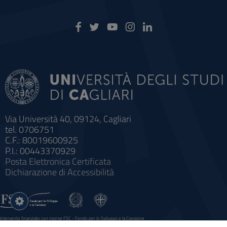
Via Università 40, 09124, Cagliari
tel. 0706751
C.F.: 80019600925
P.I.: 00443370929
Posta Elettronica Certificata
Dichiarazione di Accessibilità
Impostazioni
cookie
Intervento finanziato con risorse FSC - Fondo per lo Sviluppo e la Coesione
Sistema informatico gestionale integrato a supporto della didattica e della ricerca e potenziamento dei servizi online