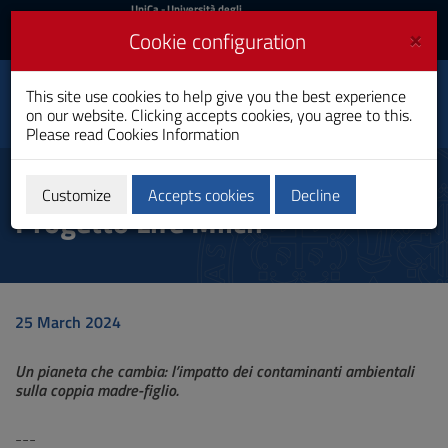
UniCa
UniCa
- Università degli
Studi di Cagliari
and
×
Cookie configuration
UniCA News
Login
Login
This site use cookies to help give you the best experience
Department of Surgical
Toggle
on our website. Clicking accepts cookies, you agree to this.
Sciences
navigation
Please read
Cookies Information
Skip
to
25 marzo 2024 - Convegno
Content
Customize
Accepts cookies
Decline
Progetto Life Milch
Go
to
site
navigation
Go
to
25 March 2024
Footer
Un pianeta che cambia: l’impatto dei contaminanti ambientali
sulla coppia madre-figlio.
---