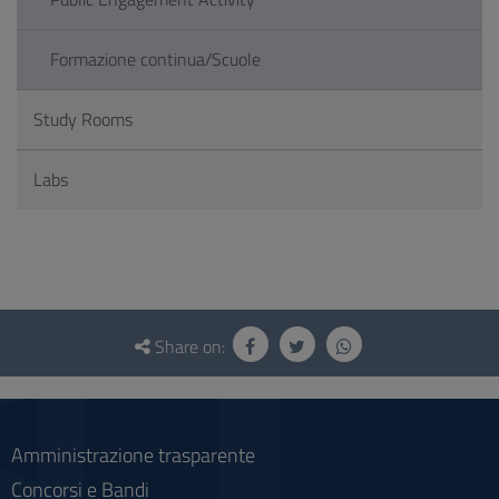
Formazione continua/Scuole
Study Rooms
Labs
Questionnaire
and
Share on:
social
Amministrazione trasparente
Concorsi e Bandi