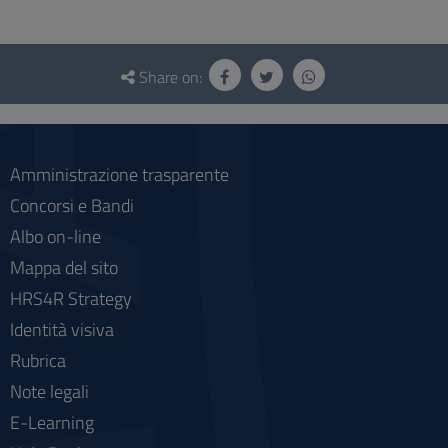
Questionnaire
and
Share on:
social
Amministrazione trasparente
Concorsi e Bandi
Albo on-line
Mappa del sito
HRS4R Strategy
Identità visiva
Rubrica
Note legali
E-Learning