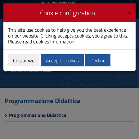
UniCa
UniCa
- Università degli
Studi di Cagliari
and
×
Cookie configuration
UniCA News
Login
Login
This site use cookies to help give you the best experience
Department of Surgical
Toggle
on our website. Clicking accepts cookies, you agree to this.
Sciences
navigation
Please read
Cookies Information
Skip
to
Tecnica della Riabilitazione
Content
Customize
Accepts cookies
Decline
Psichiatrica
Go
to
site
navigation
Go
to
Programmazione Didattica
Footer
Programmazione Didattica