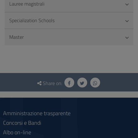
Lauree magistrali
Specialization Schools
Master
Questionnaire
and
Share on:
social
Amministrazione trasparente
Concorsi e Bandi
Albo on-line