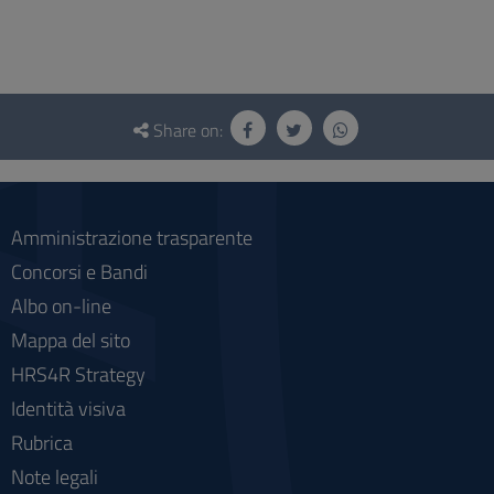
Questionnaire
and
Share on:
social
Amministrazione trasparente
Concorsi e Bandi
Albo on-line
Mappa del sito
HRS4R Strategy
Identità visiva
Rubrica
Note legali