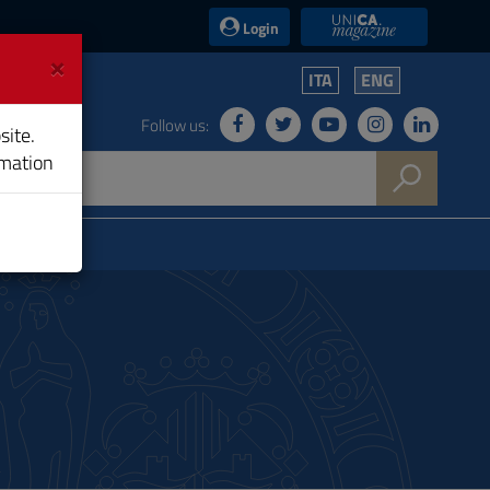
UniCA News
Login
×
ITA
ENG
Follow us:
site.
rmation