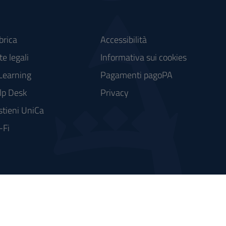
brica
Accessibilità
e legali
Informativa sui cookies
Learning
Pagamenti pagoPA
lp Desk
Privacy
stieni UniCa
-Fi