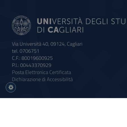
Via Università 40, 09124, Cagliari
tel. 0706751
C.F.: 80019600925
P.I.: 00443370929
Posta Elettronica Certificata
Dichiarazione di Accessibilità
Impostazioni
cookie
Intervento finanziato con riso