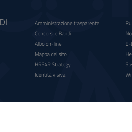
Amministrazione trasparente
Ru
Concorsi e Bandi
Not
Albo on-line
E-
Mappa del sito
He
HRS4R Strategy
So
Identità visiva
Wi
rse FSC - Fondo per lo Sviluppo e la Coesione