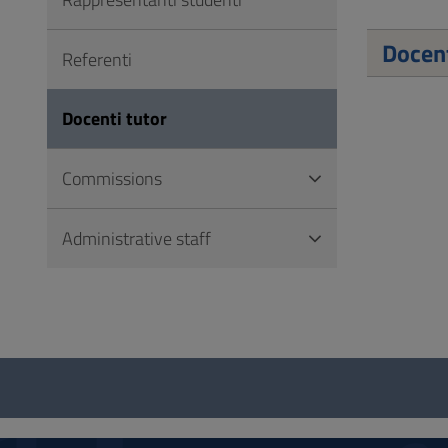
to
Footer
Docent
Referenti
Docenti tutor
Commissions
Administrative staff
Questionnaire
and
social