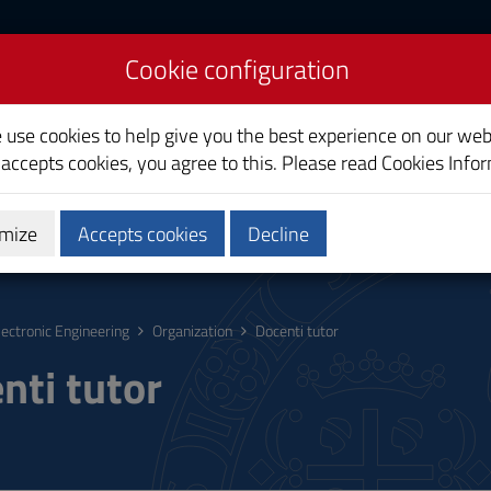
Cookie configuration
eering
e use cookies to help give you the best experience on our web
 accepts cookies, you agree to this. Please read
Cookies Info
mize
Accepts cookies
Decline
hing
Calendars and Timetable
Quality
lectronic Engineering
Organization
Docenti tutor
nti tutor