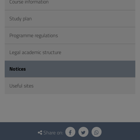
Course information
Study plan
Programme regulations
Legal academic structure
Notices
Useful sites
Questionnaire
and
Share on: